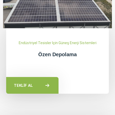
Endüstriyel Tesisler Için Güneş Enerji Sistemleri
Özen Depolama
TEKLİF AL