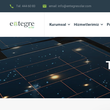
Tel:
444 60 83
email:
info@entegresolar.com
Kurumsal
Hizmetlerimiz
P