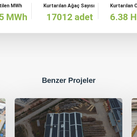
etilen MWh
Kurtarılan Ağaç Sayısı
Kurtarılan 
65 MWh
17012 adet
6.38 H
Benzer Projeler