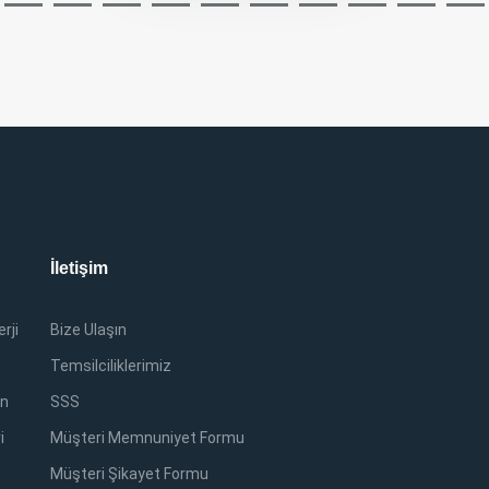
İletişim
rji
Bize Ulaşın
Temsilciliklerimiz
in
SSS
i
Müşteri Memnuniyet Formu
Müşteri Şikayet Formu