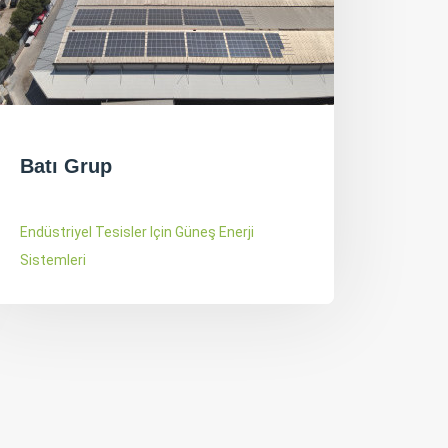
Etili Seramik
LAS 
Endüstriyel Tesisler Için Güneş Enerji
Arazile
Sistemleri