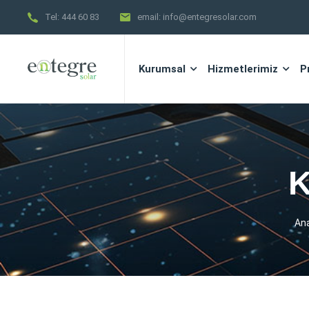
Tel:
444 60 83
email:
info@entegresolar.com
Kurumsal
Hizmetlerimiz
P
K
An