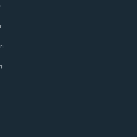
i
rj
ji
ji