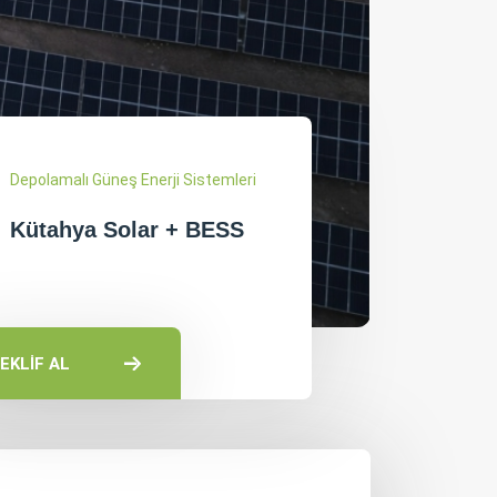
Depolamalı Güneş Enerji Sistemleri
Kütahya Solar + BESS
EKLİF AL