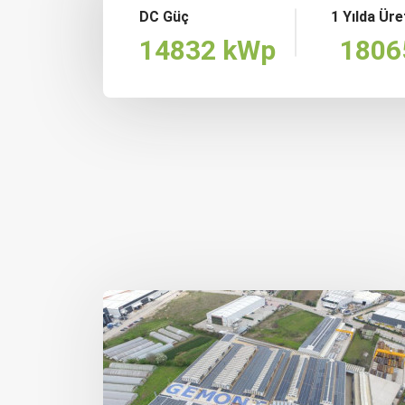
DC Güç
1 Yılda Ür
14832 kWp
180